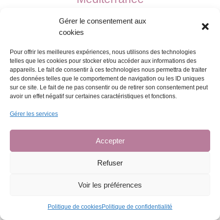
Hôtel d’Entreprises Départemental Bureau 11 – rue Edouard Belin – 66600
Rivesaltes
Gérer le consentement aux
cookies
Mentions légales
Ι
Politique de confidentialité
I
Plan du site
Pour offrir les meilleures expériences, nous utilisons des technologies
telles que les cookies pour stocker et/ou accéder aux informations des
appareils. Le fait de consentir à ces technologies nous permettra de traiter
Contactez-nous
des données telles que le comportement de navigation ou les ID uniques
sur ce site. Le fait de ne pas consentir ou de retirer son consentement peut
avoir un effet négatif sur certaines caractéristiques et fonctions.

Gérer les services
Accepter
Refuser
Voir les préférences
Politique de cookies
Politique de confidentialité