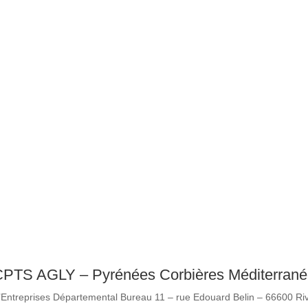
L’ANNONCE EN CANCÉROLOGI
retour aux formations
PTS AGLY – Pyrénées Corbières Méditerran
’Entreprises Départemental Bureau 11 – rue Edouard Belin – 66600 Ri