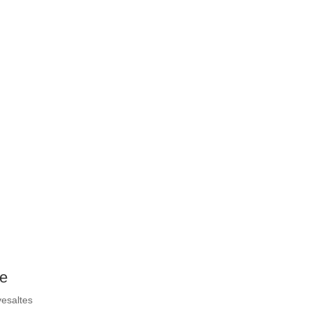
E
ée
vesaltes